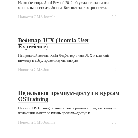
На конференции J and Beyond 2012 обсуждались варианты
многоязычности для Joomla. Большая часть мероприятия
Новости CMS Joomla
0
Вебинар JUX (Joomla User
Experience)
На прошлой неделе, Кайл Ледбеттер, глава JUX и главный
инженер в eBay, провёл изумительную
Новости CMS Joomla
0
Недельный премиум-доступ к курсам
OSTraining
На сайте OSTraining появилась информация о том, что каждый
желающий может получить премиум-доступ к
Новости CMS Joomla
0