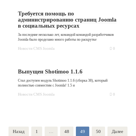
Требуется помощь по
администрированию страниц Joomla
в социальных ресурсах
За последние несколько лет, командой командой разработчиков
Joomla было проделано много работы по раскрутке
Новости CMS Joomla
0
Выпущен Shotimoo 1.1.6
Стал доступен модуль Shotimoo 1.1.6 (сборка 38), который
полностью совместим с Joomla! 1.5 и
Новости CMS Joomla
0
Пагинация
Назад
1
…
48
49
50
Далее