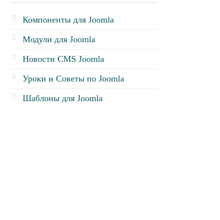
Компоненты для Joomla
Модули для Joomla
Новости CMS Joomla
Уроки и Советы по Joomla
Шаблоны для Joomla