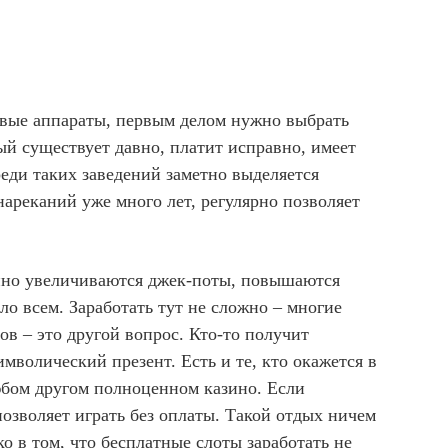
овые аппараты, первым делом нужно выбрать
ый существует давно, платит исправно, имеет
еди таких заведений заметно выделяется
нареканий уже много лет, регулярно позволяет
янно увеличиваются джек-поты, повышаются
ло всем. Заработать тут не сложно – многие
ов – это другой вопрос. Кто-то получит
мволический презент. Есть и те, кто окажется в
любом другом полноценном казино. Если
позволяет играть без оплаты. Такой отдых ничем
о в том, что бесплатные слоты заработать не