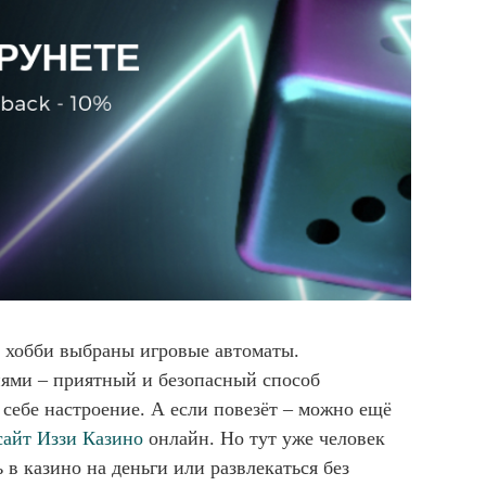
е хобби выбраны игровые автоматы.
ями – приятный и безопасный способ
ь себе настроение. А если повезёт – можно ещё
айт Иззи Казино
онлайн. Но тут уже человек
ь в казино на деньги или развлекаться без