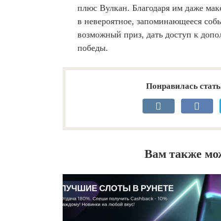
плюс Вулкан. Благодаря им даже мак
в невероятное, запоминающееся собы
возможный приз, дать доступ к доп
победы.
Понравилась стать
Вам также мо