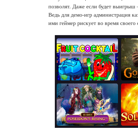
позволят. Даже если будет выигрыш 
Ведь для демо-игр администрация к
ими геймер рискует во время своего 