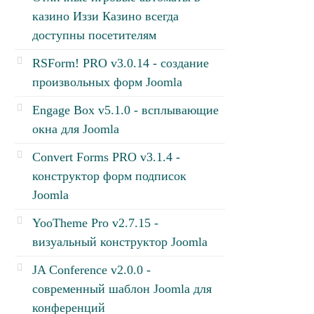
казино Иззи Казино всегда
доступны посетителям
RSForm! PRO v3.0.14 - создание
произвольных форм Joomla
Engage Box v5.1.0 - всплывающие
окна для Joomla
Convert Forms PRO v3.1.4 -
конструктор форм подписок
Joomla
YooTheme Pro v2.7.15 -
визуальный конструктор Joomla
JA Conference v2.0.0 -
современный шаблон Joomla для
конференций