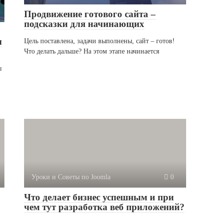
Продвижение готового сайта –
подсказки для начинающих
ы
Цель поставлена, задачи выполнены, сайт – готов!
Что делать дальше? На этом этапе начинается
ы
Уроки и Советы по Joomla
0
Что делает бизнес успешным и при
чем тут разработка веб приложений?