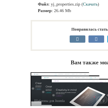
Файл
: yj_properties.zip (
Скачать
)
Размер
: 26.46 Mb
Понравилась стать
Вам также мо
Шаблоны для Joomla
0