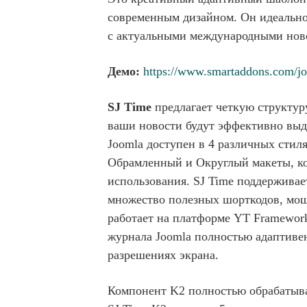
современным дизайном. Он идеально
с актуальными международными новос
Демо:
https://www.smartaddons.com/jo
SJ Time
предлагает четкую структур
ваши новости будут эффективно выд
Joomla доступен в 4 различных стил
Обрамленный и Округлый макеты, к
использования. SJ Time поддержива
множество полезных шорткодов, мощ
работает на платформе YT Framework
журнала Joomla полностью адаптивен
разрешениях экрана.
Компонент K2 полностью обрабатыва