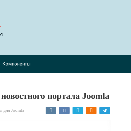
Компоненты
н новостного портала Joomla
 для Joomla