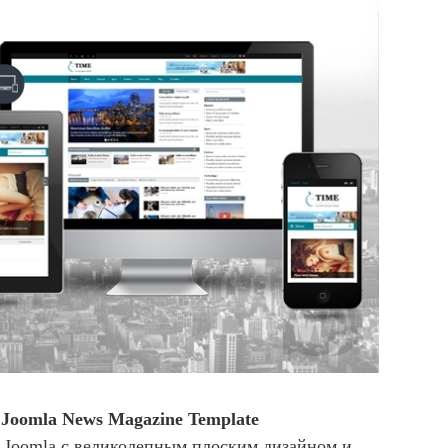
e Joomla News Magazine Template
Joomla с великолепным плоским дизайном и