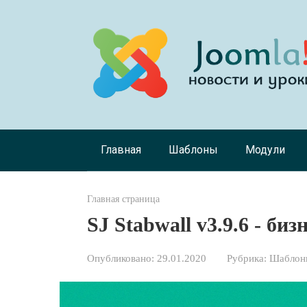
Перейти
к
контенту
Главная
Шаблоны
Модули
Главная страница
SJ Stabwall v3.9.6 - биз
Опубликовано:
29.01.2020
Рубрика:
Шаблоны