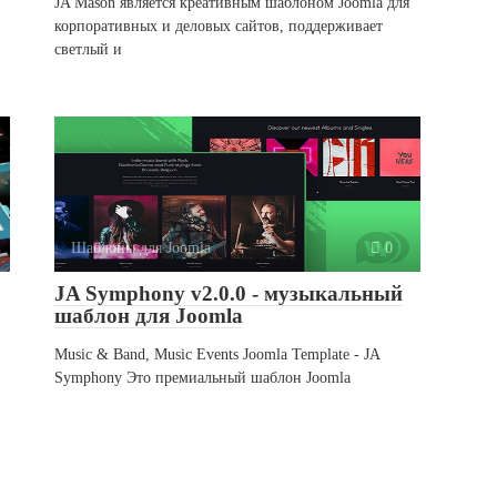
JA Mason является креативным шаблоном Joomla для
корпоративных и деловых сайтов, поддерживает
светлый и
Шаблоны для Joomla
0
JA Symphony v2.0.0 - музыкальный
шаблон для Joomla
Music & Band, Music Events Joomla Template - JA
Symphony Это премиальный шаблон Joomla