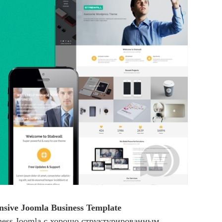
nsive Joomla Business Template
ess Joomla с хорошо структурированным