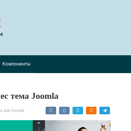
Компоненты
нес тема Joomla
 для Joomla