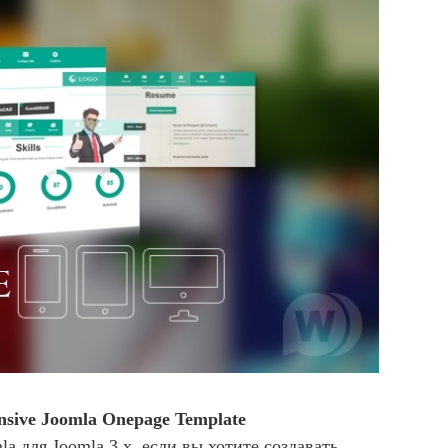
nsive Joomla Onepage Template
 для Joomla 3.x, если вы хотите создавать