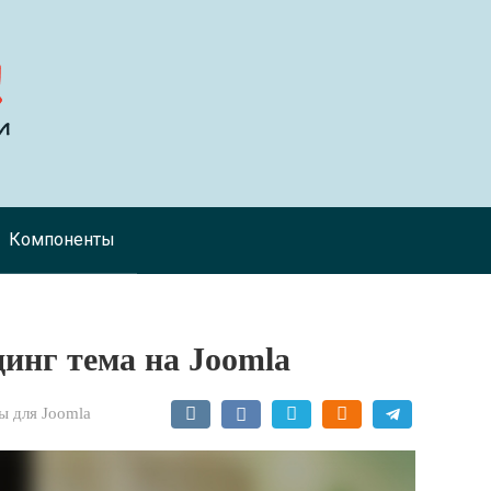
Компоненты
динг тема на Joomla
 для Joomla