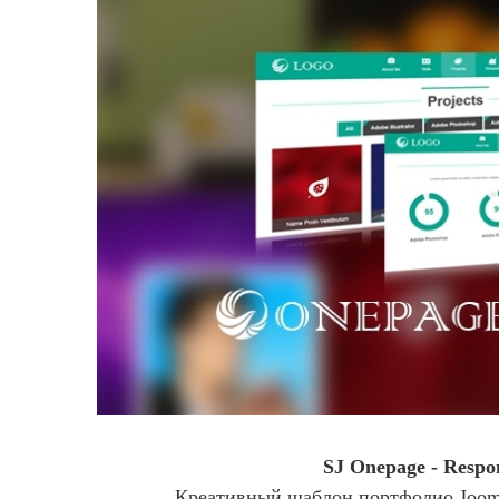
SJ Onepage - Respo
Креативный шаблон портфолио Joomla