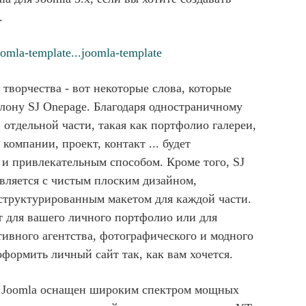
.
omla-template...joomla-template
ворчества - вот некоторые слова, которые
лону SJ Onepage. Благодаря одностраничному
отдельной части, такая как портфолио галереи,
омпании, проект, контакт ... будет
м и привлекательным способом. Кроме того, SJ
вляется с чистым плоским дизайном,
структурированным макетом для каждой части.
т для вашего личного портфолио или для
тивного агентства, фотографического и модного
оформить личный сайт так, как вам хочется.
н Joomla оснащен широким спектром мощных