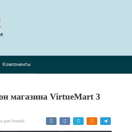
Компоненты
лон магазина VirtueMart 3
 для Joomla