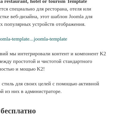
a restaurant, hotel or tourism Template
ся специально для ресторана, отеля или
рстке веб-дизайна, этот шаблон Joomla для
ях популярных устройств отображения.
omla-template...joomla-template
твий мы интегрировали контент и компонент K2
 между простотой и чистотой стандартного
ностью и мощью K2!
 стиль для своих целей с помощью активной
ой из них в администраторе.
6 бесплатно