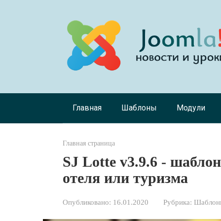
Перейти
к
контенту
Главная
Шаблоны
Модули
Главная страница
SJ Lotte v3.9.6 - шабло
отеля или туризма
Опубликовано:
16.01.2020
Рубрика:
Шаблоны