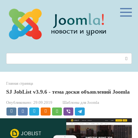
Перейти
к
контенту
Поиск:
Главная страница
SJ JobList v3.9.6 - тема доски объявлений Joomla
Опубликовано:
29.09.2019
Шаблоны для Joomla