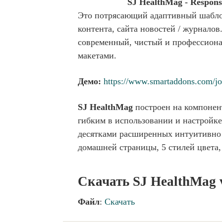
SJ HealthMag - Respons
Это потрясающий адаптивный шаблон
контента, сайта новостей / журналов
современный, чистый и профессион
макетами.
Демо:
https://www.smartaddons.com/jo
SJ HealthMag
построен на компонент
гибким в использовании и настройке
десятками расширенных интуитивно 
домашней страницы, 5 стилей цвета,
Скачать SJ HealthMag v
Файл
:
Скачать