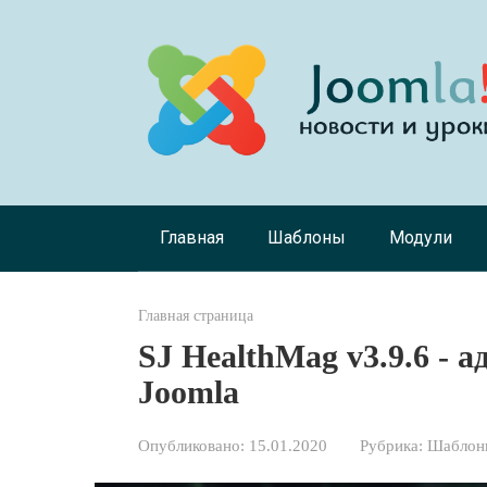
Перейти
к
контенту
Главная
Шаблоны
Модули
Главная страница
SJ HealthMag v3.9.6 - 
Joomla
Опубликовано:
15.01.2020
Рубрика:
Шаблоны