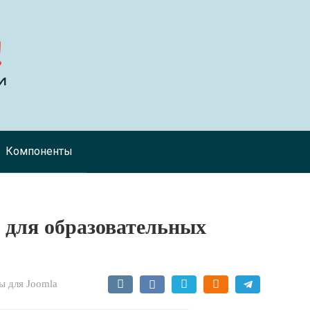
Компоненты
он для образовательных
 для Joomla