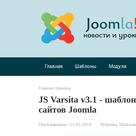
Перейти
к
контенту
Главная
Шаблоны
Модули
Главная страница
JS Varsita v3.1 - шабл
сайтов Joomla
Опубликовано:
21.02.2019
Рубрика:
Шаблоны