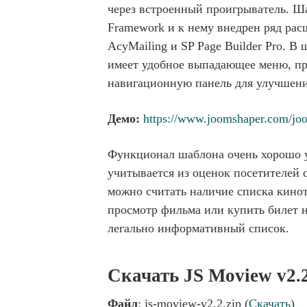
через встроенный проигрыватель. 
Framework и к нему внедрен ряд рас
AcyMailing и SP Page Builder Pro. В
имеет удобное выпадающее меню, пр
навигационную панель для улучшени
Демо:
https://www.joomshaper.com/jo
Функционал шаблона очень хорошо у
учитывается из оценок посетителей
можно считать наличие списка кинот
просмотр фильма или купить билет 
легально информативный список.
Скачать JS Moview v2.
Файл
: js-moview-v2.2.zip (
Скачать
)