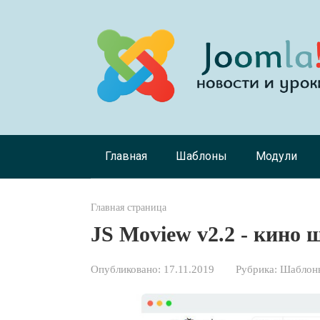
Перейти
к
контенту
Главная
Шаблоны
Модули
Главная страница
JS Moview v2.2 - кино 
Опубликовано:
17.11.2019
Рубрика:
Шаблоны