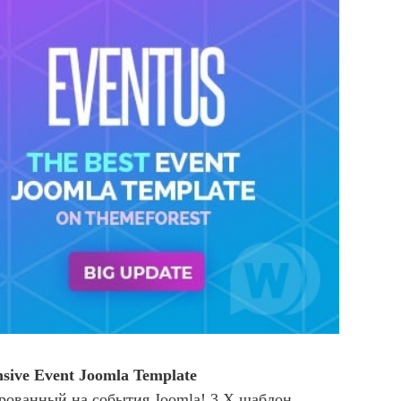
nsive Event Joomla Template
рованный на события Joomla! 3.X шаблон.