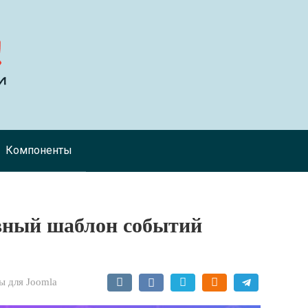
Компоненты
тивный шаблон событий
 для Joomla