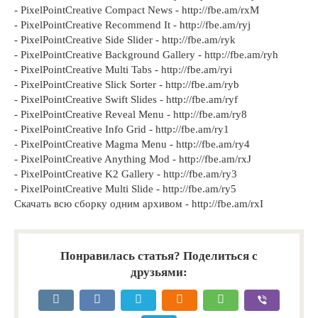
- PixelPointCreative Compact News - http://fbe.am/rxM
- PixelPointCreative Recommend It - http://fbe.am/ryj
- PixelPointCreative Side Slider - http://fbe.am/ryk
- PixelPointCreative Background Gallery - http://fbe.am/ryh
- PixelPointCreative Multi Tabs - http://fbe.am/ryi
- PixelPointCreative Slick Sorter - http://fbe.am/ryb
- PixelPointCreative Swift Slides - http://fbe.am/ryf
- PixelPointCreative Reveal Menu - http://fbe.am/ry8
- PixelPointCreative Info Grid - http://fbe.am/ry1
- PixelPointCreative Magma Menu - http://fbe.am/ry4
- PixelPointCreative Anything Mod - http://fbe.am/rxJ
- PixelPointCreative K2 Gallery - http://fbe.am/ry3
- PixelPointCreative Multi Slide - http://fbe.am/ry5
Скачать всю сборку одним архивом - http://fbe.am/rxI
Понравилась статья? Поделиться с
друзьями: