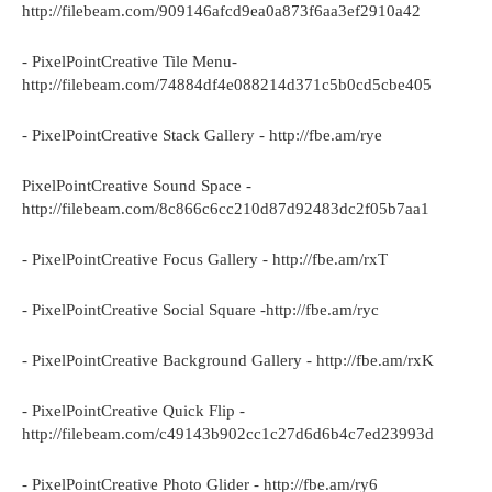
http://filebeam.com/909146afcd9ea0a873f6aa3ef2910a42
- PixelPointCreative Tile Menu-
http://filebeam.com/74884df4e088214d371c5b0cd5cbe405
- PixelPointCreative Stack Gallery - http://fbe.am/rye
PixelPointCreative Sound Space -
http://filebeam.com/8c866c6cc210d87d92483dc2f05b7aa1
- PixelPointCreative Focus Gallery - http://fbe.am/rxT
- PixelPointCreative Social Square -http://fbe.am/ryc
- PixelPointCreative Background Gallery - http://fbe.am/rxK
- PixelPointCreative Quick Flip -
http://filebeam.com/c49143b902cc1c27d6d6b4c7ed23993d
- PixelPointCreative Photo Glider - http://fbe.am/ry6