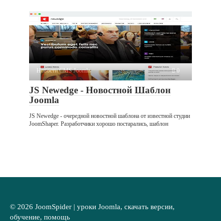
Новости CMS Joomla
0
JS Newedge - Новостной Шаблон
Joomla
JS Newedge - очередной новостной шаблона от известной студии
JoomShaper. Разработчики хорошо постарались, шаблон
© 2026 JoomSpider | уроки Joomla, скачать версии,
обучение, помощь