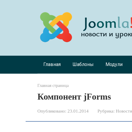
Перейти
к
контенту
Главная
Шаблоны
Модули
Главная страница
Компонент jForms
Опубликовано:
23.01.2014
Рубрика:
Новости