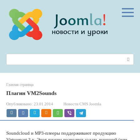
Перейти
к
контенту
Поиск:
Главная страница
Плагин VM2Sounds
Опубликовано:
23.01.2014
Новости CMS Joomla
Soundcloud и MP3-плееры поддерживают продукцию
Virtuemart 2.x. Этот плагин позволяет задать внешний (или