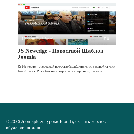
Новости CMS Joomla
0
JS Newedge - Новостной Шаблон
Joomla
JS Newedge - очередной новостной шаблона от известной студии
JoomShaper. Разработчики хорошо постарались, шаблон
© 2026 JoomSpider | уроки Joomla, скачать версии,
обучение, помощь