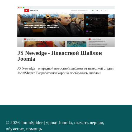
Новости CMS Joomla
0
JS Newedge - Новостной Шаблон
Joomla
JS Newedge - очередной новостной шаблона от известной студии
JoomShaper. Разработчики хорошо постарались, шаблон
© 2026 JoomSpider | уроки Joomla, скачать версии,
обучение, помощь