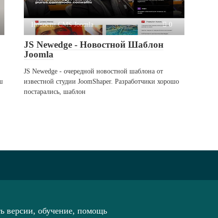
Новости CMS Joomla
0
JS Newedge - Новостной Шаблон
Joomla
JS Newedge - очередной новостной шаблона от
ш
известной студии JoomShaper. Разработчики хорошо
постарались, шаблон
ть версии, обучение, помощь