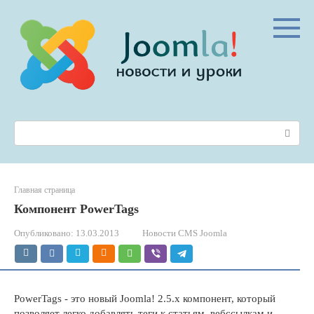
Перейти
к
контенту
Поиск:
Главная страница
Компонент PowerTags
Опубликовано:
13.03.2013
Новости CMS Joomla
PowerTags - это новый Joomla! 2.5.x компонент, который
позволяет легко добавлять теги к статьям, вебссылкам и