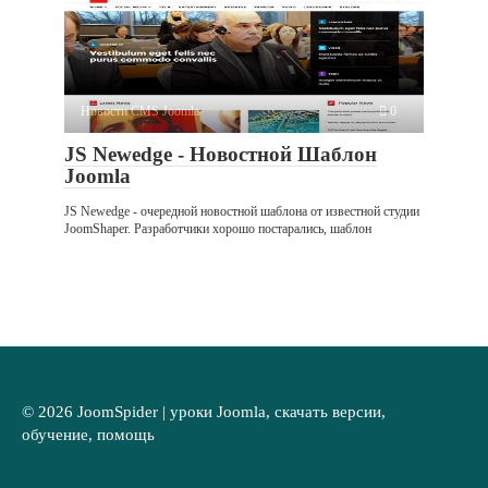
Новости CMS Joomla
0
JS Newedge - Новостной Шаблон
Joomla
JS Newedge - очередной новостной шаблона от известной студии
JoomShaper. Разработчики хорошо постарались, шаблон
© 2026 JoomSpider | уроки Joomla, скачать версии,
обучение, помощь