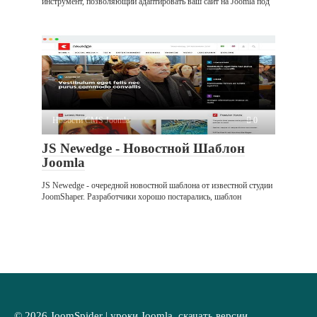
инструмент, позволяющий адаптировать ваш сайт на Joomla под
Новости CMS Joomla
0
JS Newedge - Новостной Шаблон
Joomla
JS Newedge - очередной новостной шаблона от известной студии
JoomShaper. Разработчики хорошо постарались, шаблон
© 2026 JoomSpider | уроки Joomla, скачать версии,