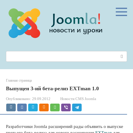
Перейти
к
контенту
Поиск:
Главная страница
Выпущен 3-ий бета-релиз EXTman 1.0
Опубликовано:
29.09.2012
Новости CMS Joomla
Разработчики Joomla расширений рады объявить о выпуске
третьего бета-релиза для нового расширения
EXTman
для