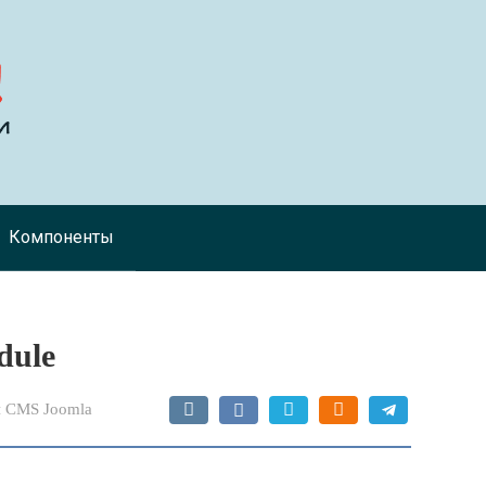
Компоненты
dule
 CMS Joomla