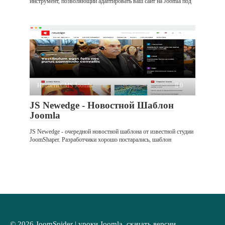
инструмент, позволяющий адаптировать ваш сайт на Joomla под
Новости CMS Joomla
0
JS Newedge - Новостной Шаблон
Joomla
JS Newedge - очередной новостной шаблона от известной студии
JoomShaper. Разработчики хорошо постарались, шаблон
© 2026 JoomSpider | уроки Joomla, скачать версии,