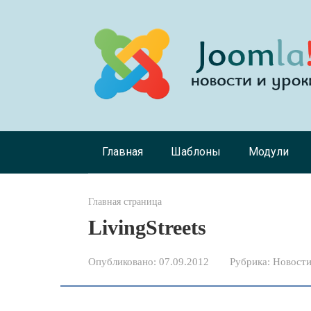
Перейти
к
контенту
Главная
Шаблоны
Модули
Главная страница
LivingStreets
Опубликовано:
07.09.2012
Рубрика:
Новости