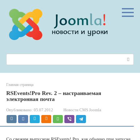
Перейти
к
контенту
Поиск:
Главная страница
RSEvents!Pro Rev. 2 – настраиваемая
электронная почта
Опубликовано:
05.07.2012
Новости CMS Joomla
Со свежим выпуском RSEvents! Pro, как обычно при запуске