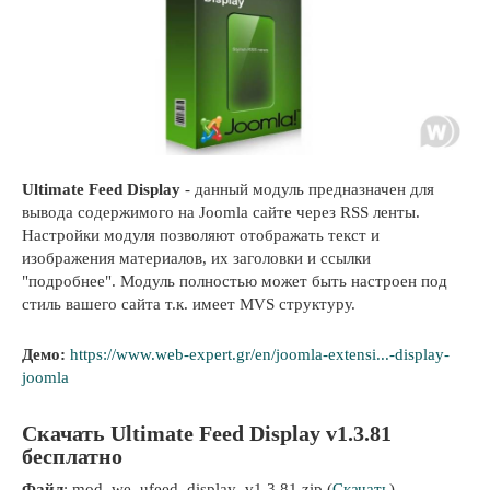
Ultimate Feed Display
- данный модуль предназначен для
вывода содержимого на Joomla сайте через RSS ленты.
Настройки модуля позволяют отображать текст и
изображения материалов, их заголовки и ссылки
"подробнее". Модуль полностью может быть настроен под
стиль вашего сайта т.к. имеет MVS структуру.
Демо:
https://www.web-expert.gr/en/joomla-extensi...-display-
joomla
Скачать Ultimate Feed Display v1.3.81
бесплатно
Файл
: mod_we_ufeed_display_v1.3.81.zip (
Скачать
)