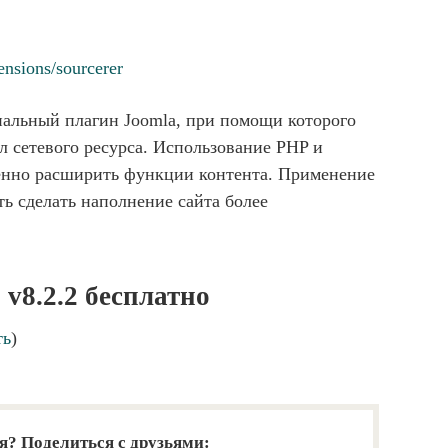
ensions/sourcerer
нальный плагин Joomla, при помощи которого
л сетевого ресурса. Использование PHP и
енно расширить функции контента. Применение
ь сделать наполнение сайта более
v8.2.2 бесплатно
ть
)
я? Поделиться с друзьями: