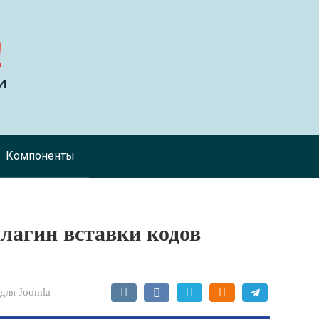
Компоненты
 плагин вставки кодов
для Joomla