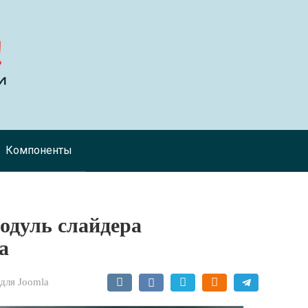
Компоненты
 модуль слайдера
a
для Joomla