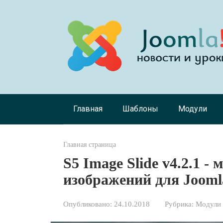
Перейти
к
контенту
Главная
Шаблоны
Модули
Главная страница
S5 Image Slide v4.2.1 -
изображений для Jooml
Опубликовано:
24.10.2018
Рубрика:
Модули 