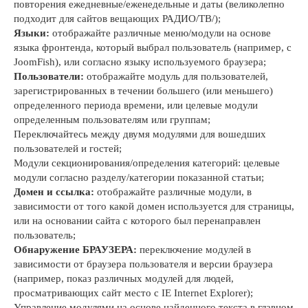
повторения ежедневные/еженедельные и даты (великолепно
подходит для сайтов вещающих РАДИО/ТВ/);
Языки:
отображайте различные меню/модули на основе
языка фронтенда, который выбрал пользователь (например, с
JoomFish), или согласно языку используемого браузера;
Пользователи:
отображайте модуль для пользователей,
зарегистрированных в течении большего (или меньшего)
определенного периода времени, или целевые модули
определенным пользователям или группам;
Переключайтесь между двумя модулями для вошедших
пользователей и гостей;
Модули секционирования/определения категорий: целевые
модули согласно разделу/категории показанной статьи;
Домен и ссылка:
отображайте различные модули, в
зависимости от того какой домен используется для страницы,
или на основании сайта с которого был перенаправлен
пользователь;
Обнаружение БРАУЗЕРА:
переключение модулей в
зависимости от браузера пользователя и версии браузера
(например, показ различных модулей для людей,
просматривающих сайт место с IE Internet Explorer);
Управление модулями на основе найденного текста в главном