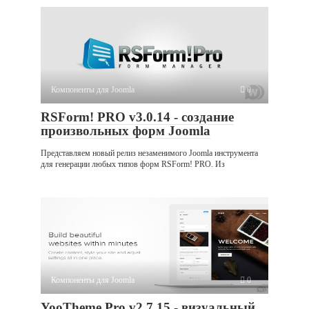
Компоненты для Joomla
0
RSForm! PRO v3.0.14 - создание
произвольных форм Joomla
Представляем новый релиз незаменимого Joomla инструмента
для генерации любых типов форм RSForm! PRO. Из
Компоненты для Joomla
0
YooTheme Pro v2.7.15 - визуальный