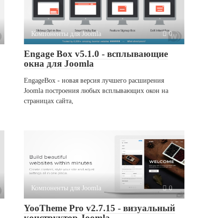
Компоненты для Joomla
0
Engage Box v5.1.0 - всплывающие
окна для Joomla
EngageBox - новая версия лучшего расширения
Joomla построения любых всплывающих окон на
страницах сайта,
Компоненты для Joomla
0
YooTheme Pro v2.7.15 - визуальный
конструктор Joomla