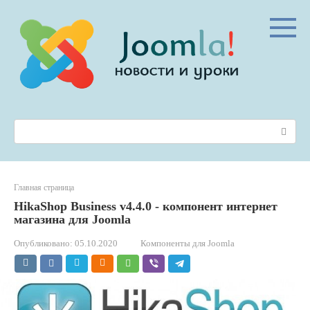
Перейти
к
контенту
Поиск:
Главная страница
HikaShop Business v4.4.0 - компонент интернет
магазина для Joomla
Опубликовано:
05.10.2020
Компоненты для Joomla