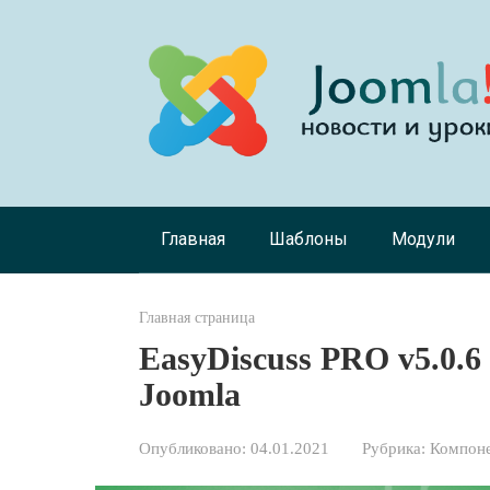
Перейти
к
контенту
Главная
Шаблоны
Модули
Главная страница
EasyDiscuss PRO v5.0.6
Joomla
Опубликовано:
04.01.2021
Рубрика:
Компоне