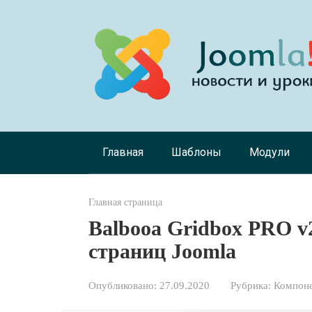
Перейти
к
контенту
Главная
Шаблоны
Модули
Главная страница
Balbooa Gridbox PRO v2
страниц Joomla
Опубликовано:
27.09.2020
Рубрика:
Компоне