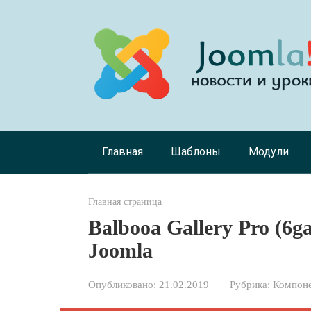
Перейти
к
контенту
Главная
Шаблоны
Модули
Главная страница
Balbooa Gallery Pro (6ga
Joomla
Опубликовано:
21.02.2019
Рубрика:
Компоне