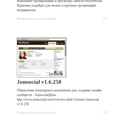
Компонент бронирования и просмотра записей посетителей.
Идеально подойдет для малых и крупных организаций,
медицинских
Компоненты для Joomla
0
Jomsocial v1.6.258
Обвноление популярного компонента для создания онлайн
сообществ - JomsocialДемо :
http://www.jomsocial.com/overview.html Скачать Jomsocial
v1.6.258
Компоненты для Joomla
0