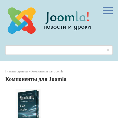
Перейти
к
контенту
Поиск:
Главная страница
»
Компоненты для Joomla
Компоненты для Joomla